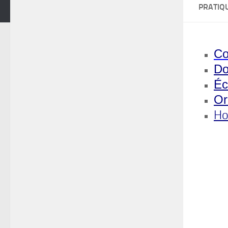
PRATIQ
Co
Do
Éc
Or
Ho