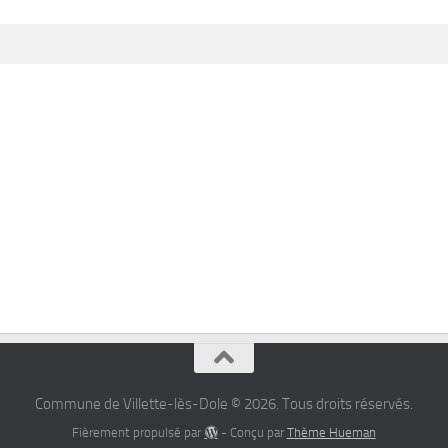
Commune de Villette-lès-Dole © 2026. Tous droits réservés.
Fièrement propulsé par
- Conçu par
Thème Hueman