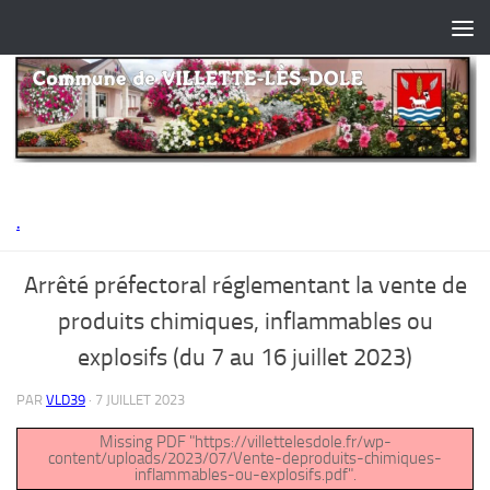
Skip to content
.
Arrêté préfectoral réglementant la vente de
produits chimiques, inflammables ou
explosifs (du 7 au 16 juillet 2023)
PAR
VLD39
·
7 JUILLET 2023
Missing PDF "https://villettelesdole.fr/wp-
content/uploads/2023/07/Vente-deproduits-chimiques-
inflammables-ou-explosifs.pdf".