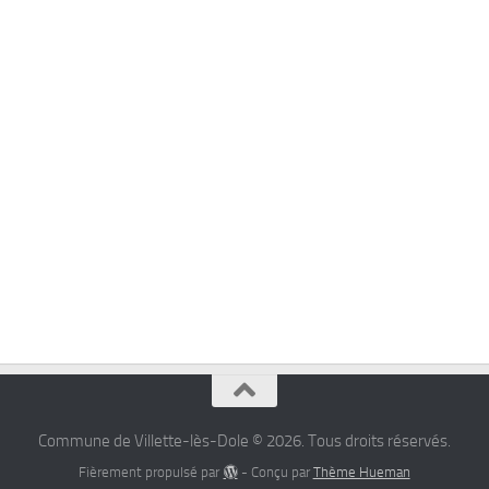
Commune de Villette-lès-Dole © 2026. Tous droits réservés.
Fièrement propulsé par
- Conçu par
Thème Hueman