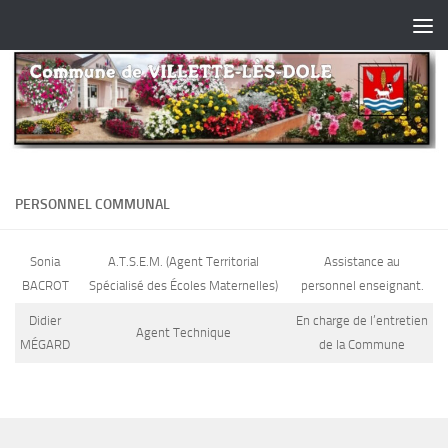
Skip to content
PERSONNEL COMMUNAL
Sonia
A.T.S.E.M. (Agent Territorial
Assistance au
BACROT
Spécialisé des Écoles Maternelles)
personnel enseignant.
Didier
En charge de l’entretien
Agent Technique
MÉGARD
de la Commune