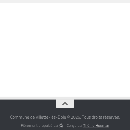
Commune de Villette-lès-Dole © 2026. Tous droits réservés.
Fièrement propulsé par
- Conçu par
Thème Hueman