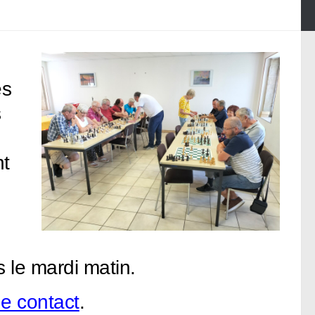
es
s
nt
cs le mardi matin.
de contact
.